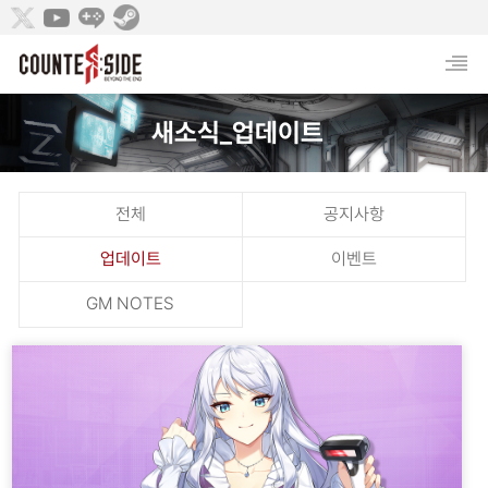
새소식_업데이트
_
전체
공지사항
업데이트
이벤트
GM NOTES