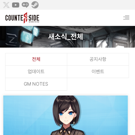
새소식_전체
_
전체
공지사항
업데이트
이벤트
GM NOTES