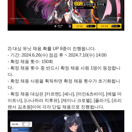
2) 대상 유닛 채용 확률 UP 8종이 진행됩니다.
- 기간: 2024.6.26(수) 점검 후 ~ 2024.7.10(수) 14:00
- 확정 채용 횟수: 150회
- 확정 채용 횟수 중 반드시 확정 채용 사원 1명이 등장합니
다.
- 확정 채용 사원을 획득하면 확정 채용 횟수가 초기화됩니
다.
- 확정 채용 대상은 [카르멘], [셰나], [아인&츠바이], [에델 마
이트너], [나나하라 치후유], [제이나 크로펠], [플라가], [프리
랜서 김초원]이며 각각 단일 채용으로 진행됩니다.