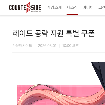
Twitter
Youtube
Naver Game
Steam
게임소개
새소식
미디어
고
레이드 공략 지원 특별 쿠폰
카운터사이드
2026.03.01
10:00 오후