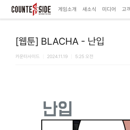
Twitter
Youtube
Naver Game
Steam
게임소개
새소식
미디어
고
[웹툰] BLACHA - 난입
카운터사이드
2024.11.19
5:25 오전